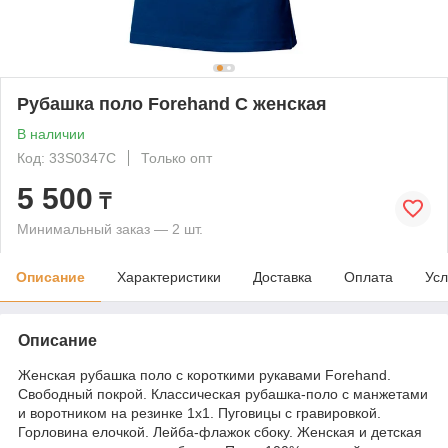
Рубашка поло Forehand C женская
В наличии
Код: 33S0347C
Только опт
5 500
₸
Минимальный заказ — 2 шт.
Описание
Характеристики
Доставка
Оплата
Усл
Описание
Женская рубашка поло с короткими рукавами Forehand.
Свободный покрой. Классическая рубашка-поло с манжетами
и воротником на резинке 1х1. Пуговицы с гравировкой.
Горловина елочкой. Лейба-флажок сбоку. Женская и детская