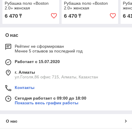
Рубашка поло «Boston
Рубашка поло «Boston
Руба
2.0» женская
2.0» женская
жен
6 470
6 470
6 4
₸
₸
О нас
Рейтинг не сформирован
Менее 5 отзывов за последний год
Работает с 15.07.2020
г. Алматы
ул.Гоголя,86 офис 715, Алматы, Казахстан
Контакты
Сегодня работает с 09:00 до 18:00
Показать весь график работы
О нас