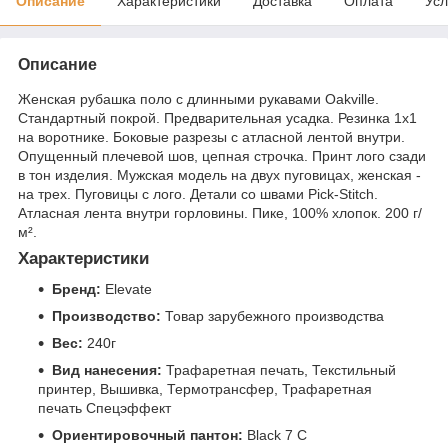
Описание
Характеристики
Доставка
Оплата
Усл
Описание
Женская рубашка поло с длинными рукавами Oakville.
Стандартный покрой. Предварительная усадка. Резинка 1х1
на воротнике. Боковые разрезы с атласной лентой внутри.
Опущенный плечевой шов, цепная строчка. Принт лого сзади
в тон изделия. Мужская модель на двух пуговицах, женская -
на трех. Пуговицы с лого. Детали со швами Pick-Stitch.
Атласная лента внутри горловины. Пике, 100% хлопок. 200 г/
м².
Характеристики
Бренд:
Elevate
Производство:
Товар зарубежного производства
Вес:
240г
Вид нанесения:
Трафаретная печать, Текстильный
принтер, Вышивка, Термотрансфер, Трафаретная
печать Спецэффект
Ориентировочный пантон:
Black 7 C