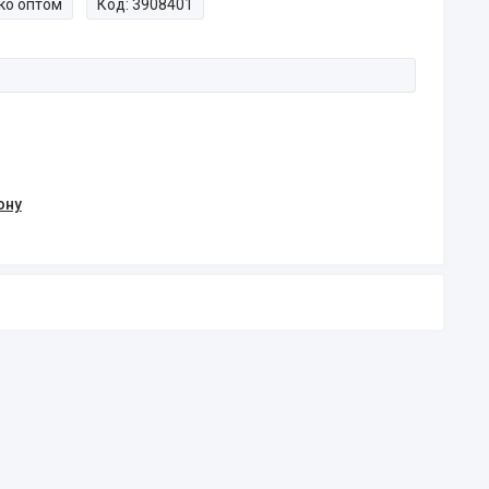
ко оптом
Код:
3908401
ону