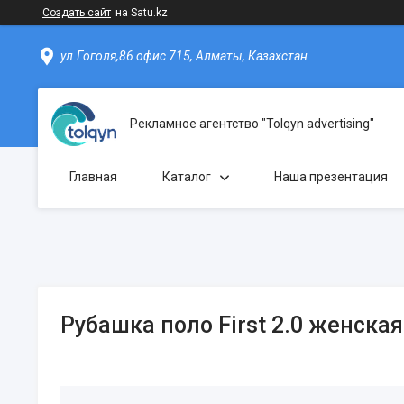
Создать сайт
на Satu.kz
ул.Гоголя,86 офис 715, Алматы, Казахстан
Рекламное агентство "Tolqyn advertising"
Главная
Каталог
Наша презентация
Рубашка поло First 2.0 женская