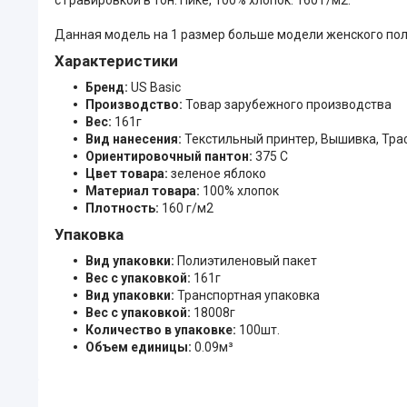
Данная модель на 1 размер больше модели женского поло 
Характеристики
Бренд:
US Basic
Производство:
Товар зарубежного производства
Вес:
161г
Вид нанесения:
Текстильный принтер, Вышивка, Тр
Ориентировочный пантон:
375 C
Цвет товара:
зеленое яблоко
Материал товара:
100% хлопок
Плотность:
160 г/м2
Упаковка
Вид упаковки:
Полиэтиленовый пакет
Вес с упаковкой:
161г
Вид упаковки:
Транспортная упаковка
Вес с упаковкой:
18008г
Количество в упаковке:
100шт.
Объем единицы:
0.09м³