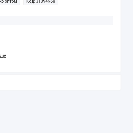
ко оптом
Код:
31094N68
ону