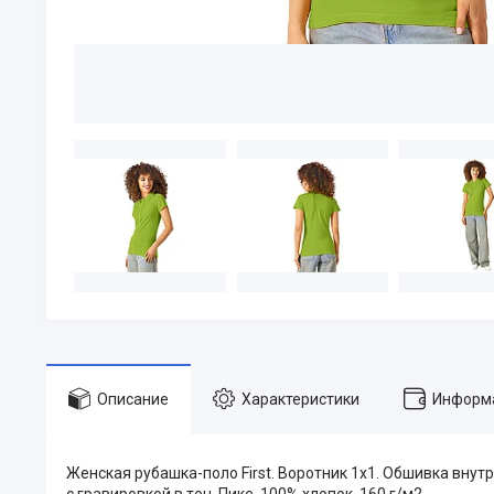
Описание
Характеристики
Информа
Женская рубашка-поло First. Воротник 1х1. Обшивка внутр
с гравировкой в тон. Пике, 100% хлопок. 160 г/м2.