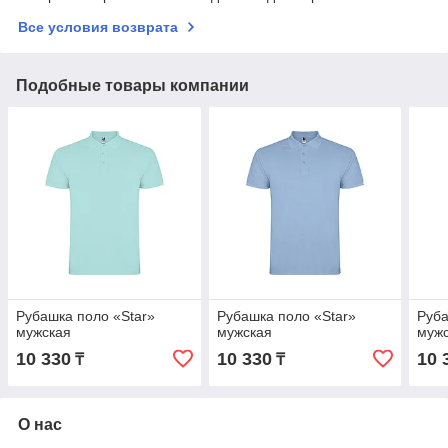
Все условия возврата
Подобные товары компании
Рубашка поло «Star»
Рубашка поло «Star»
Руба
мужская
мужская
муж
10 330
10 330
10 
₸
₸
О нас