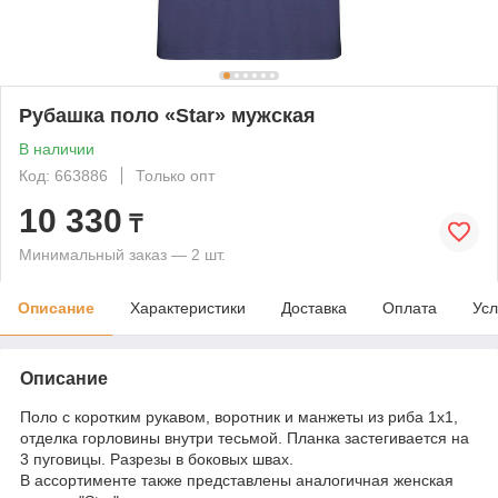
Рубашка поло «Star» мужская
В наличии
Код: 663886
Только опт
10 330
₸
Минимальный заказ — 2 шт.
Описание
Характеристики
Доставка
Оплата
Усл
Описание
Поло с коротким рукавом, воротник и манжеты из риба 1х1,
отделка горловины внутри тесьмой. Планка застегивается на
3 пуговицы. Разрезы в боковых швах.
В ассортименте также представлены аналогичная женская