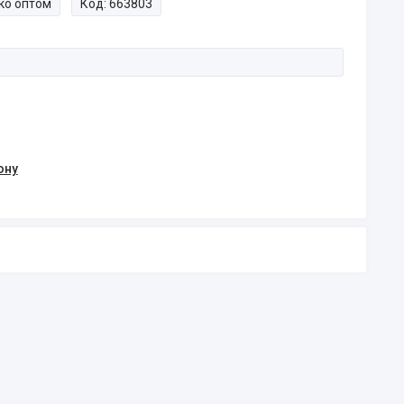
ко оптом
Код:
663803
ону