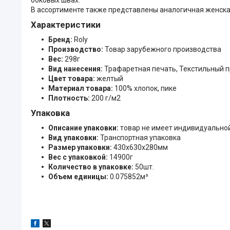
В ассортименте также представлены аналогичная женская
Характеристики
Бренд:
Roly
Производство:
Товар зарубежного производства
Вес:
298г
Вид нанесения:
Трафаретная печать, Текстильный 
Цвет товара:
желтый
Материал товара:
100% хлопок, пике
Плотность:
200 г/м2
Упаковка
Описание упаковки:
товар не имеет индивидуально
Вид упаковки:
Транспортная упаковка
Размер упаковки:
430x630x280мм
Вес с упаковкой:
14900г
Количество в упаковке:
50шт.
Объем единицы:
0.075852м³