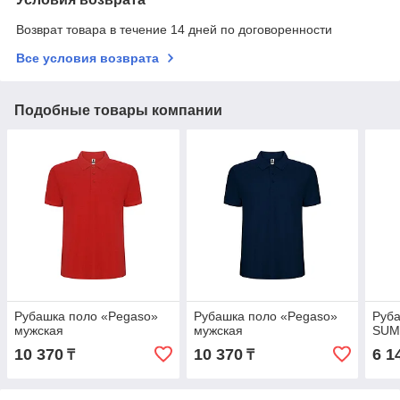
Возврат товара в течение 14 дней по договоренности
Все условия возврата
Подобные товары компании
Рубашка поло «Pegaso»
Рубашка поло «Pegaso»
Руба
мужская
мужская
SUM
10 370
10 370
6 1
₸
₸