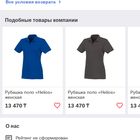
Все условия возврата
Подобные товары компании
Рубашка поло «Helios»
Рубашка поло «Helios»
Руба
женская
женская
жен
13 470
13 470
13 
₸
₸
О нас
Рейтинг не сформирован