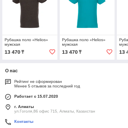
Рубашка поло «Helios»
Рубашка поло «Helios»
Руба
мужская
мужская
муж
13 470
13 470
13 
₸
₸
О нас
Рейтинг не сформирован
Менее 5 отзывов за последний год
Работает с 15.07.2020
г. Алматы
ул.Гоголя,86 офис 715, Алматы, Казахстан
Контакты