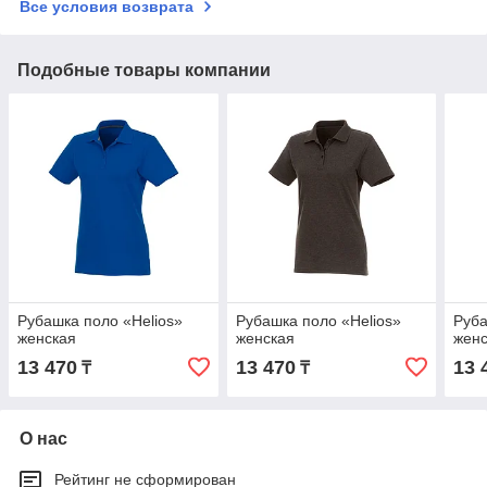
Все условия возврата
Подобные товары компании
Рубашка поло «Helios»
Рубашка поло «Helios»
Руба
женская
женская
жен
13 470
13 470
13 
₸
₸
О нас
Рейтинг не сформирован