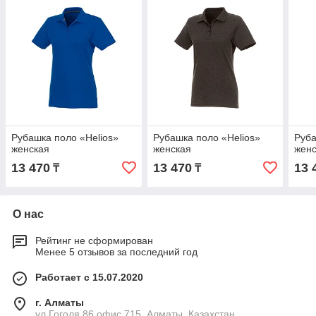
Рубашка поло «Helios»
Рубашка поло «Helios»
Руба
женская
женская
жен
13 470
13 470
13 
₸
₸
О нас
Рейтинг не сформирован
Менее 5 отзывов за последний год
Работает с 15.07.2020
г. Алматы
ул.Гоголя,86 офис 715, Алматы, Казахстан