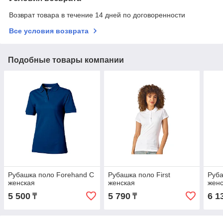
Возврат товара в течение 14 дней по договоренности
Все условия возврата
Подобные товары компании
Рубашка поло Forehand C
Рубашка поло First
Руба
женская
женская
жен
5 500
5 790
6 1
₸
₸