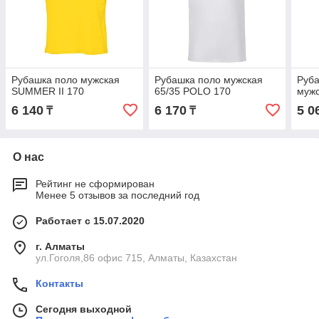
Рубашка поло мужская
Рубашка поло мужская
Руба
SUMMER II 170
65/35 POLO 170
муж
6 140
6 170
5 0
₸
₸
О нас
Рейтинг не сформирован
Менее 5 отзывов за последний год
Работает с 15.07.2020
г. Алматы
ул.Гоголя,86 офис 715, Алматы, Казахстан
Контакты
Сегодня выходной