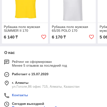
Рубашка поло мужская
Рубашка поло мужская
Руба
SUMMER II 170
65/35 POLO 170
муж
6 140
6 170
5 0
₸
₸
О нас
Рейтинг не сформирован
Менее 5 отзывов за последний год
Работает с 15.07.2020
г. Алматы
ул.Гоголя,86 офис 715, Алматы, Казахстан
Контакты
Сегодня выходной