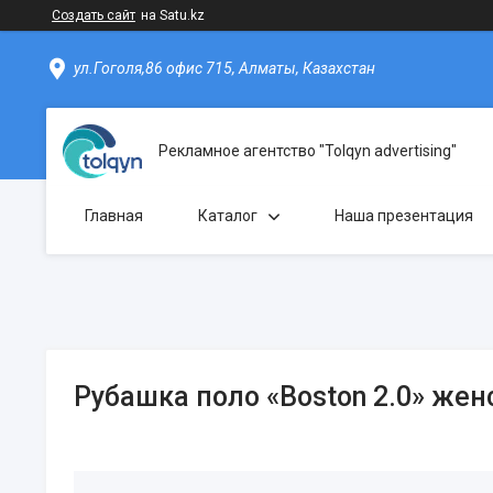
Создать сайт
на Satu.kz
ул.Гоголя,86 офис 715, Алматы, Казахстан
Рекламное агентство "Tolqyn advertising"
Главная
Каталог
Наша презентация
Рубашка поло «Boston 2.0» жен