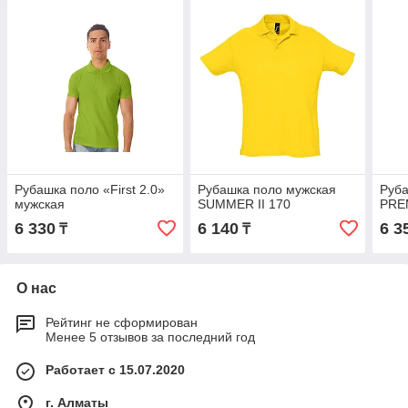
Рубашка поло «First 2.0»
Рубашка поло мужская
Руба
мужская
SUMMER II 170
PRE
6 330
6 140
6 3
₸
₸
О нас
Рейтинг не сформирован
Менее 5 отзывов за последний год
Работает с 15.07.2020
г. Алматы