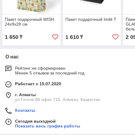
Пакет подарочный WISH,
Пакет подарочный Imilit T
Паке
24х9х28 см
GLA
бел
1 650
1 610
2 0
₸
₸
О нас
Рейтинг не сформирован
Менее 5 отзывов за последний год
Работает с 15.07.2020
г. Алматы
ул.Гоголя,86 офис 715, Алматы, Казахстан
Контакты
Сегодня выходной
Показать весь график работы