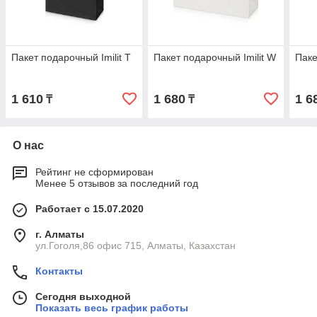
Пакет подарочный Imilit T
Пакет подарочный Imilit W
Паке
1 610
1 680
1 6
₸
₸
О нас
Рейтинг не сформирован
Менее 5 отзывов за последний год
Работает с 15.07.2020
г. Алматы
ул.Гоголя,86 офис 715, Алматы, Казахстан
Контакты
Сегодня выходной
Показать весь график работы