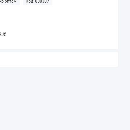
ко оптом
Код:
838307
ону