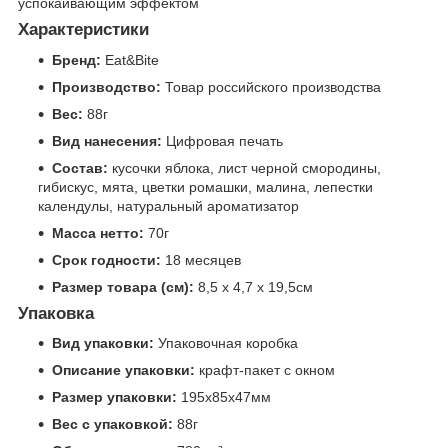
успокаивающим эффектом
Характеристики
Бренд:
Eat&Bite
Производство:
Товар российского производства
Вес:
88г
Вид нанесения:
Цифровая печать
Состав:
кусочки яблока, лист черной смородины,
гибискус, мята, цветки ромашки, малина, лепестки
календулы, натуральный ароматизатор
Масса нетто:
70г
Срок годности:
18 месяцев
Размер товара (см):
8,5 х 4,7 х 19,5см
Упаковка
Вид упаковки:
Упаковочная коробка
Описание упаковки:
крафт-пакет с окном
Размер упаковки:
195x85x47мм
Вес с упаковкой:
88г