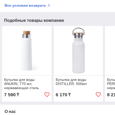
Все условия возврата
Подобные товары компании
Бутылка для воды
Бутылка для воды
Буты
ANUKIN, 770 мл,
DISTILLER, 500мл
PERN
нержавеющая сталь
нер
7 590
6 170
8 2
₸
₸
О нас