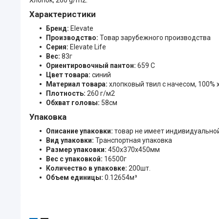
Характеристики
Бренд:
Elevate
Производство:
Товар зарубежного производства
Серия:
Elevate Life
Вес:
83г
Ориентировочный пантон:
659 C
Цвет товара:
синий
Материал товара:
хлопковый твил с начесом, 100% 
Плотность:
260 г/м2
Обхват головы:
58см
Упаковка
Описание упаковки:
товар не имеет индивидуально
Вид упаковки:
Транспортная упаковка
Размер упаковки:
450x370x450мм
Вес с упаковкой:
16500г
Количество в упаковке:
200шт.
Объем единицы:
0.12654м³