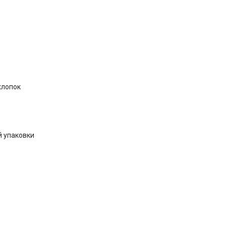
хлопок
й упаковки