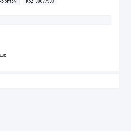
ко оптом
Код:
38677500
ону