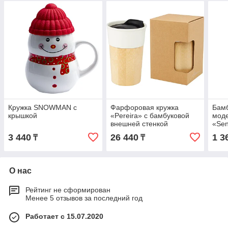
Кружка SNOWMAN с
Фарфоровая кружка
Бамб
крышкой
«Pereira» с бамбуковой
моде
внешней стенкой
«Se
3 440
26 440
1 3
₸
₸
О нас
Рейтинг не сформирован
Менее 5 отзывов за последний год
Работает с 15.07.2020