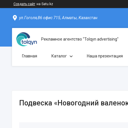
Создать сайт
на Satu.kz
ул.Гоголя,86 офис 715, Алматы, Казахстан
Рекламное агентство "Tolqyn advertising"
Главная
Каталог
Наша презентация
Подвеска «Новогодний валено