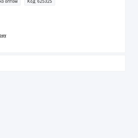
ко оптом
Код:
625325
ону