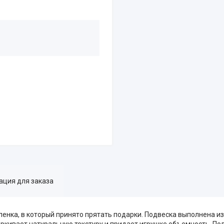
ция для заказа
енка, в который принято прятать подарки. Подвеска выполнена и
ркивает натуральную текстуру и придает игрушке объемность. По