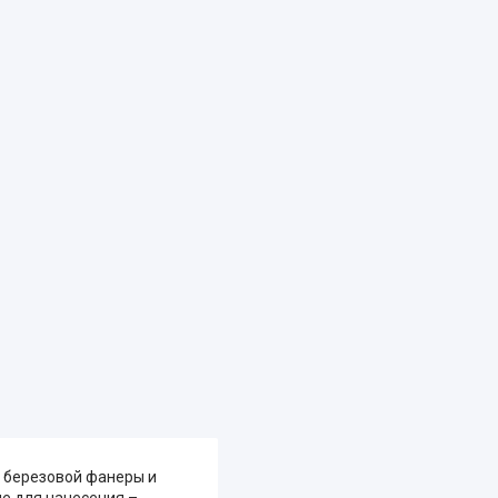
з березовой фанеры и
ле для нанесения –