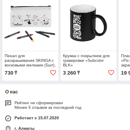
Пенал для
Кружка с покрытием для
План
раскрашивания SKINGA с
гравировки «Subcolor
«Pic
восковыми мелками (5шт),
BLK»
экр
22х11 см, полиэстер
730
3 260
19 
₸
₸
О нас
Рейтинг не сформирован
Менее 5 отзывов за последний год
Работает с 15.07.2020
г. Алматы