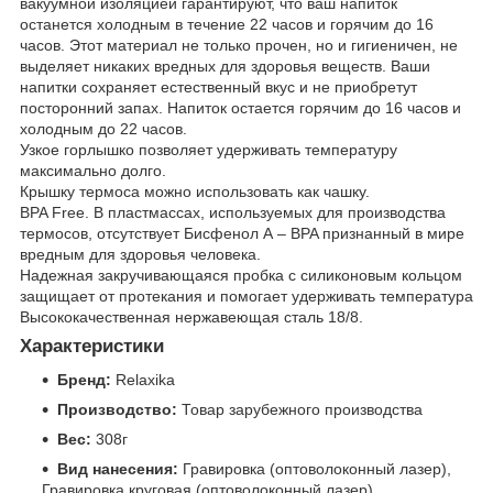
вакуумной изоляцией гарантируют, что ваш напиток
останется холодным в течение 22 часов и горячим до 16
часов. Этот материал не только прочен, но и гигиеничен, не
выделяет никаких вредных для здоровья веществ. Ваши
напитки сохраняет естественный вкус и не приобретут
посторонний запах. Напиток остается горячим до 16 часов и
холодным до 22 часов.
Узкое горлышко позволяет удерживать температуру
максимально долго.
Крышку термоса можно использовать как чашку.
BPA Free. В пластмассах, используемых для производства
термосов, отсутствует Бисфенол А – BPA признанный в мире
вредным для здоровья человека.
Надежная закручивающаяся пробка с силиконовым кольцом
защищает от протекания и помогает удерживать температура
Высококачественная нержавеющая сталь 18/8.
Характеристики
Бренд:
Relaxika
Производство:
Товар зарубежного производства
Вес:
308г
Вид нанесения:
Гравировка (оптоволоконный лазер),
Гравировка круговая (оптоволоконный лазер),