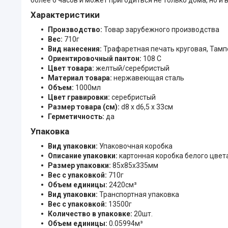
Характеристики
Производство:
Товар зарубежного производства
Вес:
710г
Вид нанесения:
Трафаретная печать круговая, Тампо
Ориентировочный пантон:
108 C
Цвет товара:
желтый/серебристый
Материал товара:
нержавеющая cталь
Объем:
1000мл
Цвет гравировки:
серебристый
Размер товара (см):
d8 х d6,5 х 33см
Герметичность:
да
Упаковка
Вид упаковки:
Упаковочная коробка
Описание упаковки:
картонная коробка белого цвет
Размер упаковки:
85x85x335мм
Вес с упаковкой:
710г
Объем единицы:
2420см³
Вид упаковки:
Транспортная упаковка
Вес с упаковкой:
13500г
Количество в упаковке:
20шт.
Объем единицы:
0.05994м³