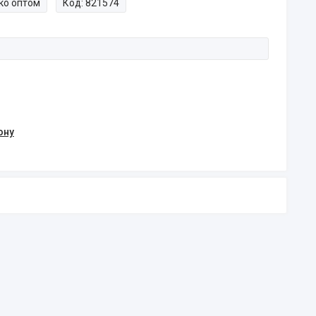
ко оптом
Код:
821574
ону