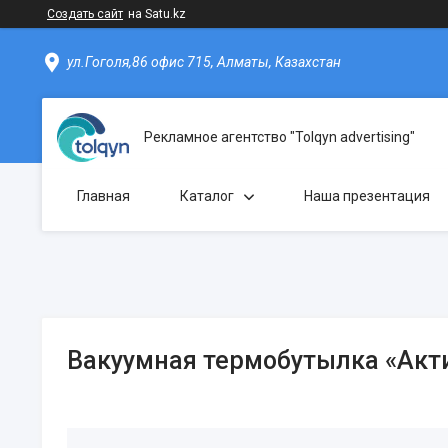
Создать сайт
на Satu.kz
ул.Гоголя,86 офис 715, Алматы, Казахстан
Рекламное агентство "Tolqyn advertising"
Главная
Каталог
Наша презентация
Вакуумная термобутылка «Акти