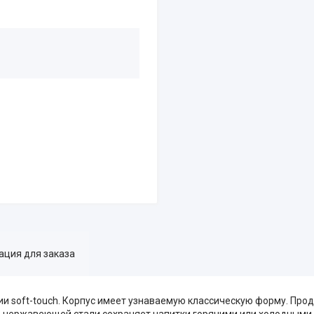
ция для заказа
и soft-touch. Корпус имеет узнаваемую классическую форму. Прод
 нержавеющей стали сохраняет напитки горячими или холодными в