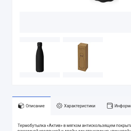
Описание
Характеристики
Информа
Термобутылка «Актив» в мягком антискользящем покрыти
вакуумной изоляцией и двойными стенками из «пищевой»