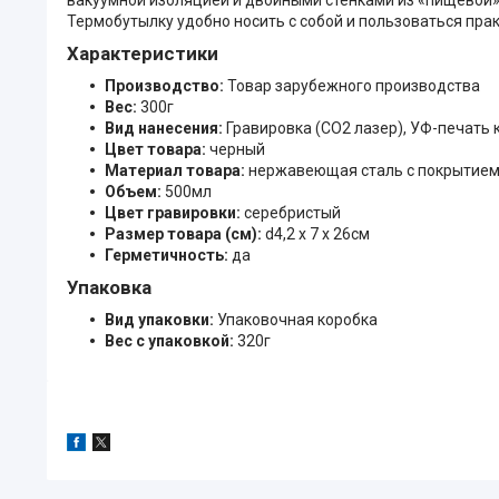
Термобутылку удобно носить с собой и пользоваться пра
Характеристики
Производство:
Товар зарубежного производства
Вес:
300г
Вид нанесения:
Гравировка (CO2 лазер), УФ-печать к
Цвет товара:
черный
Материал товара:
нержавеющая cталь с покрытием 
Объем:
500мл
Цвет гравировки:
серебристый
Размер товара (см):
d4,2 х 7 х 26см
Герметичность:
да
Упаковка
Вид упаковки:
Упаковочная коробка
Вес с упаковкой:
320г