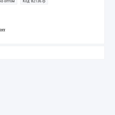
ко оптом
Код:
821367р
ону