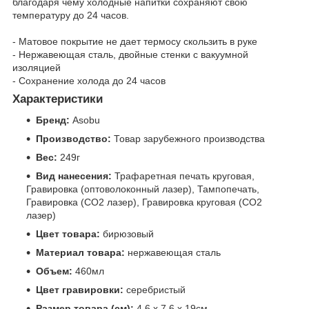
благодаря чему холодные напитки сохраняют свою
температуру до 24 часов.
- Матовое покрытие не дает термосу скользить в руке
- Нержавеющая сталь, двойные стенки с вакуумной
изоляцией
- Сохранение холода до 24 часов
Характеристики
Бренд:
Asobu
Производство:
Товар зарубежного производства
Вес:
249г
Вид нанесения:
Трафаретная печать круговая,
Гравировка (оптоволоконный лазер), Тампопечать,
Гравировка (CO2 лазер), Гравировка круговая (CO2
лазер)
Цвет товара:
бирюзовый
Материал товара:
нержавеющая сталь
Объем:
460мл
Цвет гравировки:
серебристый
Размер товара (см):
4,6 х 7,6 х 19см