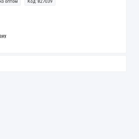
ко оптом
Код:
827039
ону