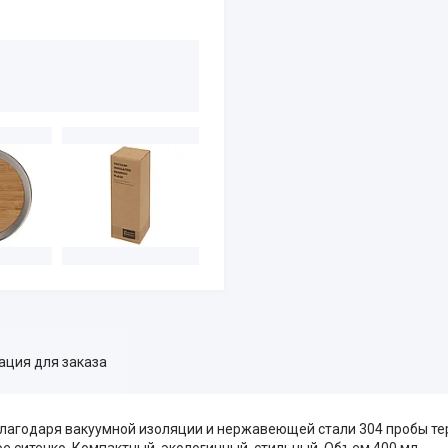
ция для заказа
 Благодаря вакуумной изоляции и нержавеющей стали 304 пробы т
ое ситечко. Компактный, экологичный, стильный. Объем 400 мл.