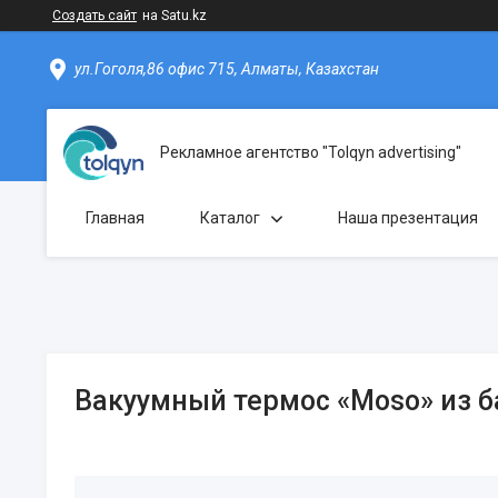
Создать сайт
на Satu.kz
ул.Гоголя,86 офис 715, Алматы, Казахстан
Рекламное агентство "Tolqyn advertising"
Главная
Каталог
Наша презентация
Вакуумный термос «Moso» из 