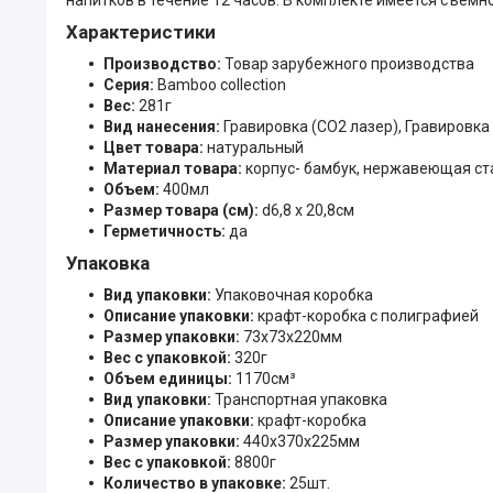
Характеристики
Производство:
Товар зарубежного производства
Серия:
Bamboo collection
Вес:
281г
Вид нанесения:
Гравировка (CO2 лазер), Гравировка
Цвет товара:
натуральный
Материал товара:
корпус- бамбук, нержавеющая ст
Объем:
400мл
Размер товара (см):
d6,8 х 20,8см
Герметичность:
да
Упаковка
Вид упаковки:
Упаковочная коробка
Описание упаковки:
крафт-коробка с полиграфией
Размер упаковки:
73x73x220мм
Вес с упаковкой:
320г
Объем единицы:
1170см³
Вид упаковки:
Транспортная упаковка
Описание упаковки:
крафт-коробка
Размер упаковки:
440x370x225мм
Вес с упаковкой:
8800г
Количество в упаковке:
25шт.