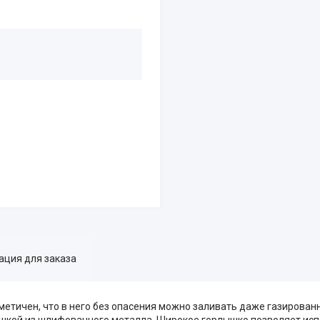
ция для заказа
метичен, что в него без опасения можно заливать даже газирован
кой из шлифованного металла. Широкое горлышко позволяет испо