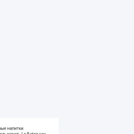
ные напитки.
льзовать Le Baton как