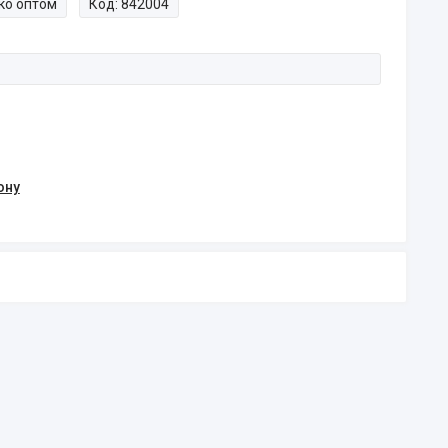
ко оптом
Код:
842004
ону