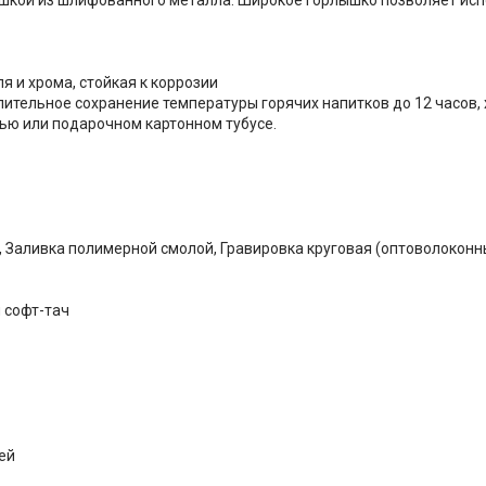
 и хрома, стойкая к коррозии
тельное сохранение температуры горячих напитков до 12 часов, 
ью или подарочном картонном тубусе.
, Заливка полимерной смолой, Гравировка круговая (оптоволоконн
 софт-тач
ей