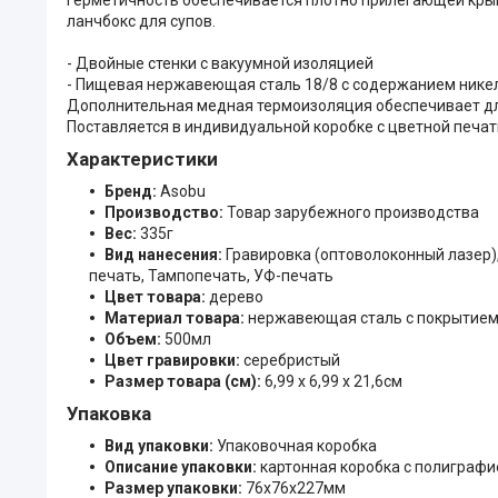
ланчбокс для супов.
- Двойные стенки с вакуумной изоляцией
- Пищевая нержавеющая сталь 18/8 с содержанием никеля
Дополнительная медная термоизоляция обеспечивает дли
Поставляется в индивидуальной коробке с цветной печат
Характеристики
Бренд:
Asobu
Производство:
Товар зарубежного производства
Вес:
335г
Вид нанесения:
Гравировка (оптоволоконный лазер)
печать, Тампопечать, УФ-печать
Цвет товара:
дерево
Материал товара:
нержавеющая сталь c покрытием
Объем:
500мл
Цвет гравировки:
серебристый
Размер товара (см):
6,99 х 6,99 х 21,6см
Упаковка
Вид упаковки:
Упаковочная коробка
Описание упаковки:
картонная коробка с полиграфи
Размер упаковки:
76x76x227мм