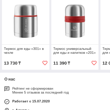
Термос для еды «301» в
Термос универсальный
Тер
чехле
для еды и напитков «201»
для 
13 730
11 390
12 
₸
₸
О нас
Рейтинг не сформирован
Менее 5 отзывов за последний год
Работает с 15.07.2020