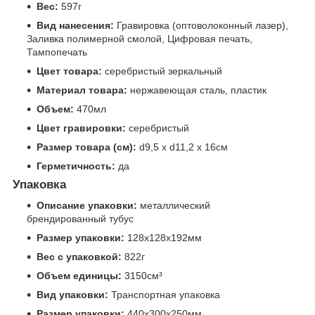
Вес:
597г
Вид нанесения:
Гравировка (оптоволоконный лазер),
Заливка полимерной смолой, Цифровая печать,
Тампопечать
Цвет товара:
серебристый зеркальный
Материал товара:
нержавеющая сталь, пластик
Объем:
470мл
Цвет гравировки:
серебристый
Размер товара (см):
d9,5 х d11,2 х 16см
Герметичность:
да
Упаковка
Описание упаковки:
металлический
брендированный тубус
Размер упаковки:
128x128x192мм
Вес с упаковкой:
822г
Объем единицы:
3150см³
Вид упаковки:
Транспортная упаковка
Размер упаковки:
440x300x250мм