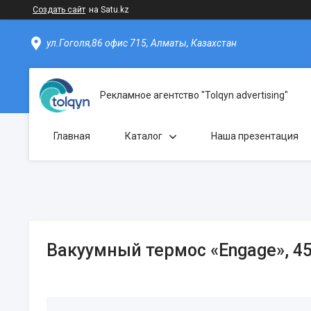
Создать сайт
на Satu.kz
ул.Гоголя,86 офис 715, Алматы, Казахстан
Рекламное агентство "Tolqyn advertising"
Главная
Каталог
Наша презентация
Вакуумный термос «Engage», 4