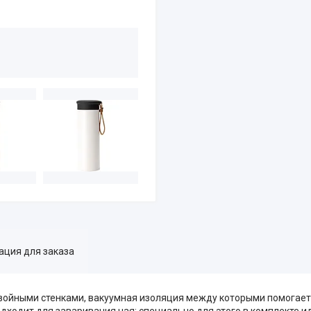
ция для заказа
войными стенками, вакуумная изоляция между которыми помогает
одходит для заваривания чая: специально для этого в комплекте 