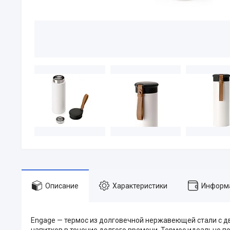
Описание
Характеристики
Информа
Engage — термос из долговечной нержавеющей стали с д
напитков в течение долгого времени. Термос идеально п