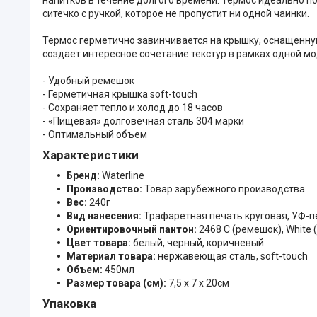
ситечко с ручкой, которое не пропустит ни одной чаинки.
Термос герметично завинчивается на крышку, оснащенну
создает интересное сочетание текстур в рамках одной 
- Удобный ремешок
- Герметичная крышка soft-touch
- Сохраняет тепло и холод до 18 часов
- «Пищевая» долговечная сталь 304 марки
- Оптимальный объем
Характеристики
Бренд:
Waterline
Производство:
Товар зарубежного производства
Вес:
240г
Вид нанесения:
Трафаретная печать круговая, УФ-пе
Ориентировочный пантон:
2468 C (ремешок), White 
Цвет товара:
белый, черный, коричневый
Материал товара:
нержавеющая сталь, soft-touch
Объем:
450мл
Размер товара (см):
7,5 х 7 х 20см
Упаковка