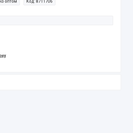
ко оптом
Код:
8711706
ону