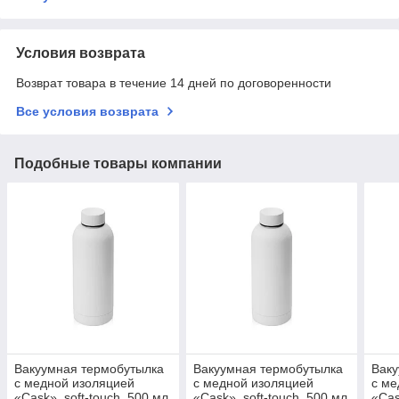
Условия возврата
Возврат товара в течение 14 дней по договоренности
Все условия возврата
Подобные товары компании
Вакуумная термобутылка
Вакуумная термобутылка
Ваку
с медной изоляцией
с медной изоляцией
с ме
«Cask», soft-touch, 500 мл
«Cask», soft-touch, 500 мл
«Cas