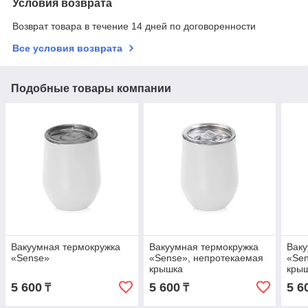
Условия возврата
Возврат товара в течение 14 дней по договоренности
Все условия возврата
Подобные товары компании
Вакуумная термокружка
Вакуумная термокружка
Ваку
«Sense»
«Sense», непротекаемая
«Sen
крышка
кры
5 600
5 600
5 6
₸
₸