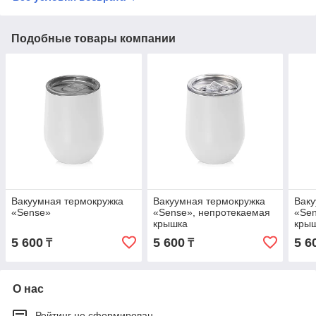
Подобные товары компании
Вакуумная термокружка
Вакуумная термокружка
Ваку
«Sense»
«Sense», непротекаемая
«Sen
крышка
кры
5 600
5 600
5 6
₸
₸
О нас
Рейтинг не сформирован