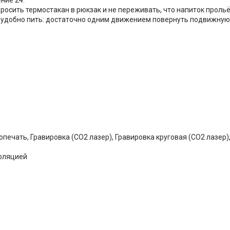
сить термостакан в рюкзак и не переживать, что напиток прольё
а удобно пить: достаточно одним движением повернуть подвижную
печать, Гравировка (CO2 лазер), Гравировка круговая (CO2 лазер),
оляцией