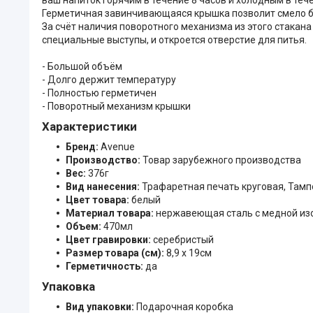
Герметичная завинчивающаяся крышка позволит смело бро
За счёт наличия поворотного механизма из этого стакан
специальные выступы, и откроется отверстие для питья.
- Большой объём
- Долго держит температуру
- Полностью герметичен
- Поворотный механизм крышки
Характеристики
Бренд:
Avenue
Производство:
Товар зарубежного производства
Вес:
376г
Вид нанесения:
Трафаретная печать круговая, Тампо
Цвет товара:
белый
Материал товара:
нержавеющая сталь с медной из
Объем:
470мл
Цвет гравировки:
серебристый
Размер товара (см):
8,9 х 19см
Герметичность:
да
Упаковка
Вид упаковки:
Подарочная коробка