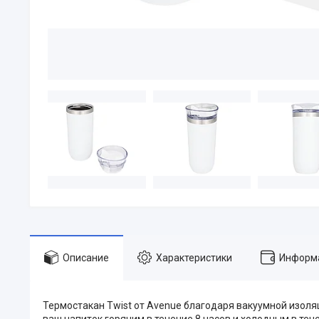
Описание
Характеристики
Информа
Термостакан Twist от Avenue благодаря вакуумной изол
ваш напиток горячим в течение 8 часов и холодным в тече