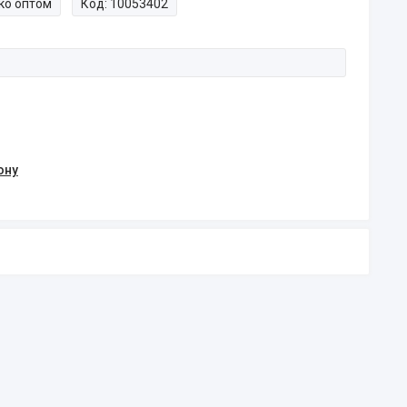
ко оптом
Код:
10053402
ону