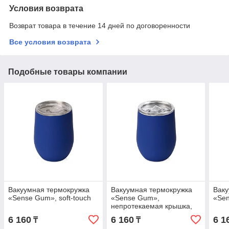
Условия возврата
Возврат товара в течение 14 дней по договоренности
Все условия возврата
Подобные товары компании
Вакуумная термокружка
Вакуумная термокружка
Ваку
«Sense Gum», soft-touch
«Sense Gum»,
«Sen
непротекаемая крышка,
soft-touch
6 160
6 160
6 1
₸
₸