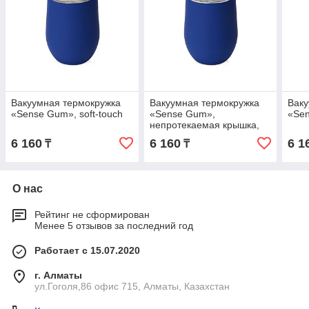
Вакуумная термокружка
Вакуумная термокружка
Ваку
«Sense Gum», soft-touch
«Sense Gum»,
«Sen
непротекаемая крышка,
soft-touch
6 160
6 160
6 1
₸
₸
О нас
Рейтинг не сформирован
Менее 5 отзывов за последний год
Работает с 15.07.2020
г. Алматы
ул.Гоголя,86 офис 715, Алматы, Казахстан