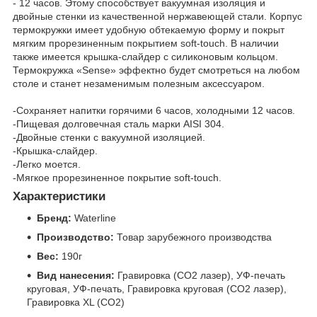
- 12 часов. Этому способствует вакуумная изоляция и
двойные стенки из качественной нержавеющей стали. Корпус
термокружки имеет удобную обтекаемую форму и покрыт
мягким прорезиненным покрытием soft-touch. В наличии
также имеется крышка-слайдер с силиконовым кольцом.
Термокружка «Sense» эффектно будет смотреться на любом
столе и станет незаменимым полезным аксессуаром.
-Сохраняет напитки горячими 6 часов, холодными 12 часов.
-Пищевая долговечная сталь марки AISI 304.
-Двойные стенки с вакуумной изоляцией.
-Крышка-слайдер.
-Легко моется.
-Мягкое прорезиненное покрытие soft-touch.
Характеристики
Бренд:
Waterline
Производство:
Товар зарубежного производства
Вес:
190г
Вид нанесения:
Гравировка (CO2 лазер), УФ-печать
круговая, УФ-печать, Гравировка круговая (CO2 лазер),
Гравировка XL (СО2)