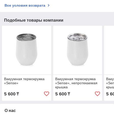
Все условия возврата
Подобные товары компании
Вакуумная термокружка
Вакуумная термокружка
Ваку
«Sense»
«Sense», непротекаемая
«Sen
крышка
кры
5 600
5 600
5 6
₸
₸
О нас