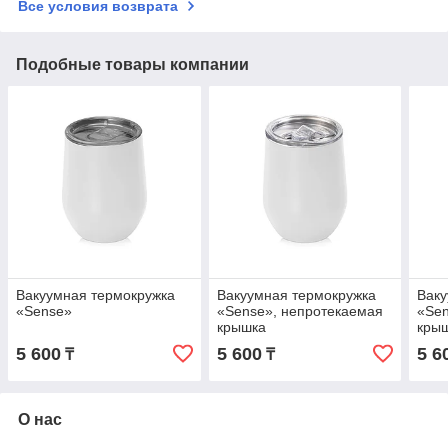
Все условия возврата
Подобные товары компании
Вакуумная термокружка
Вакуумная термокружка
Ваку
«Sense»
«Sense», непротекаемая
«Sen
крышка
кры
5 600
5 600
5 6
₸
₸
О нас