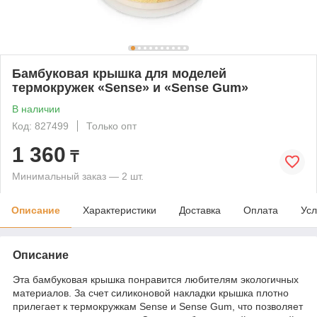
Бамбуковая крышка для моделей
термокружек «Sense» и «Sense Gum»
В наличии
Код: 827499
Только опт
1 360
₸
Минимальный заказ — 2 шт.
Описание
Характеристики
Доставка
Оплата
Усл
Описание
Эта бамбуковая крышка понравится любителям экологичных
материалов. За счет силиконовой накладки крышка плотно
прилегает к термокружкам Sense и Sense Gum, что позволяет