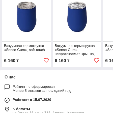
Вакуумная термокружка
Вакуумная термокружка
Ваку
«Sense Gum», soft-touch
«Sense Gum»,
«Sen
непротекаемая крышка,
soft-touch
6 160
6 160
6 1
₸
₸
О нас
Рейтинг не сформирован
Менее 5 отзывов за последний год
Работает с 15.07.2020
г. Алматы
ул.Гоголя,86 офис 715, Алматы, Казахстан