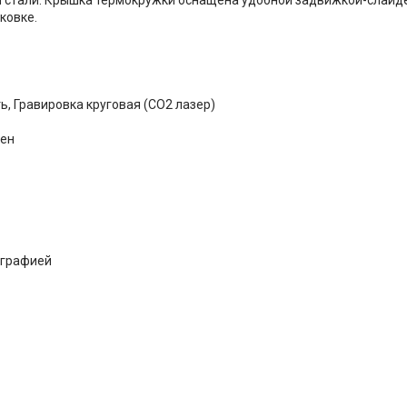
ковке.
ь, Гравировка круговая (CO2 лазер)
лен
играфией