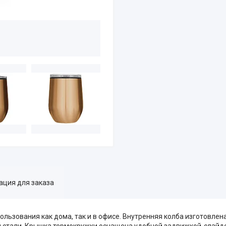
ция для заказа
льзования как дома, так и в офисе. Внутренняя колба изготовлен
 стали. Крышка термокружки оснащена удобной задвижкой-слайде