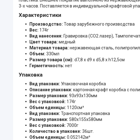
3-х часов. Поставляется в индивидуальной крафтовой упа
Характеристики
Производство:
Товар зарубежного производства
Вес:
174г
Вид нанесения:
Гравировка (CO2 лазер), Тампопечат
Цвет товара:
медный
Материал товара:
нержавеющая сталь, полипропи
Объем:
330мл
Размер товара (см):
d7,8 х d9 х d5,8 х h12,5см
Герметичность:
нет
Упаковка
Вид упаковки:
Упаковочная коробка
Описание упаковки:
картонная крафт коробка с пол
Размер упаковки:
93x93x130мм
Вес с упаковкой:
174г
Объем единицы:
1120см³
Вид упаковки:
Транспортная упаковка
Размер упаковки:
580x155x580мм
Вес с упаковкой:
7000г
Количество в упаковке:
36шт.
Объем единицы:
0.052142м³