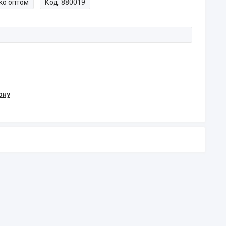
ко оптом
Код:
880019
ону