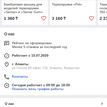
Бамбуковая крышка для
Термокружка «Pot»
Тер
моделей термокружек
поли
«Sense» и «Sense Gum»
350 
1 360
3 160
2 2
₸
₸
О нас
Рейтинг не сформирован
Менее 5 отзывов за последний год
Работает с 15.07.2020
г. Алматы
ул.Гоголя,86 офис 715, Алматы, Казахстан
Контакты
Сегодня работает с 09:00 до 18:00
Показать весь график работы
О нас