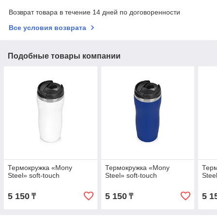
Возврат товара в течение 14 дней по договоренности
Все условия возврата
Подобные товары компании
Термокружка «Mony
Термокружка «Mony
Тер
Steel» soft-touch
Steel» soft-touch
Stee
5 150
5 150
5 1
₸
₸