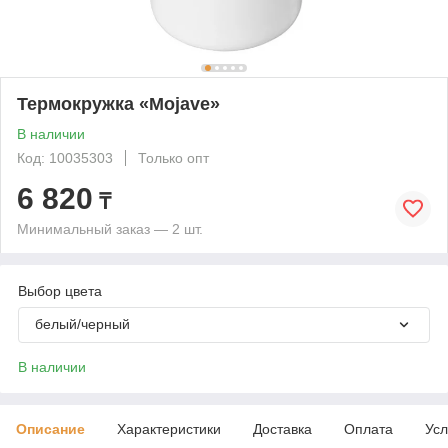
Термокружка «Mojave»
В наличии
Код: 10035303
Только опт
6 820
₸
Минимальный заказ — 2 шт.
Выбор цвета
белый/черный
В наличии
Описание
Характеристики
Доставка
Оплата
Усл