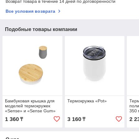
Возврат товара в течение 14 дней по договоренности
Все условия возврата
Подобные товары компании
Бамбуковая крышка для
Термокружка «Pot»
Тер
моделей термокружек
поли
«Sense» и «Sense Gum»
350 
1 360
3 160
2 2
₸
₸