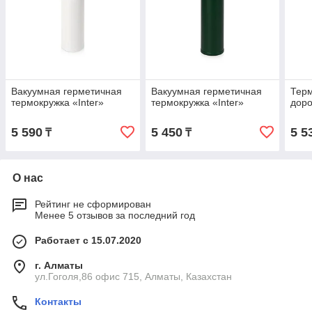
Вакуумная герметичная
Вакуумная герметичная
Терм
термокружка «Inter»
термокружка «Inter»
дор
5 590
5 450
5 5
₸
₸
О нас
Рейтинг не сформирован
Менее 5 отзывов за последний год
Работает с 15.07.2020
г. Алматы
ул.Гоголя,86 офис 715, Алматы, Казахстан
Контакты