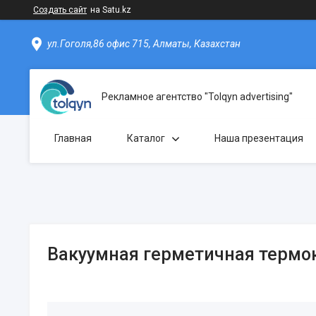
Создать сайт
на Satu.kz
ул.Гоголя,86 офис 715, Алматы, Казахстан
Рекламное агентство "Tolqyn advertising"
Главная
Каталог
Наша презентация
Вакуумная герметичная термок