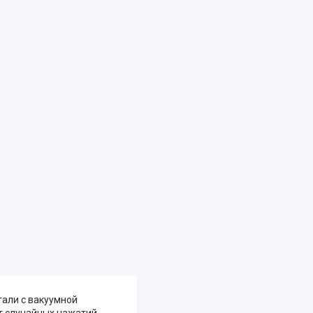
али с вакуумной
т случайных нажатий.