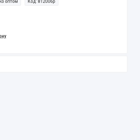
ко оптом
Код:
812006p
ону