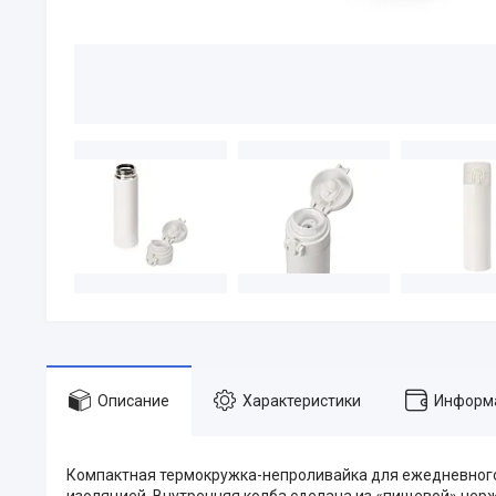
Описание
Характеристики
Информа
Компактная термокружка-непроливайка для ежедневного
изоляцией. Внутренняя колба сделана из «пищевой» нер