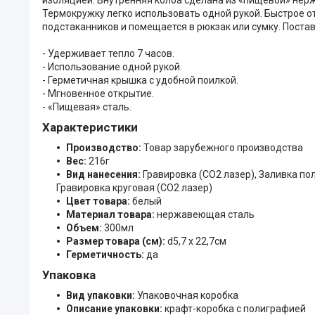
Термокружку легко использовать одной рукой. Быстрое 
подстаканников и помещается в рюкзак или сумку. Постав
- Удерживает тепло 7 часов.
- Использование одной рукой.
- Герметичная крышка с удобной поилкой.
- Мгновенное открытие.
- «Пищевая» сталь.
Характеристики
Производство:
Товар зарубежного производства
Вес:
216г
Вид нанесения:
Гравировка (CO2 лазер), Заливка п
Гравировка круговая (CO2 лазер)
Цвет товара:
белый
Материал товара:
нержавеющая cталь
Объем:
300мл
Размер товара (см):
d5,7 х 22,7см
Герметичность:
да
Упаковка
Вид упаковки:
Упаковочная коробка
Описание упаковки:
крафт-коробка с полиграфией