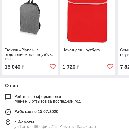
Рюкзак «Planar» с
Чехол для ноутбука
Сумк
отделением для ноутбука
ноут
15.6
15 040
1 720
7 8
₸
₸
О нас
Рейтинг не сформирован
Менее 5 отзывов за последний год
Работает с 15.07.2020
г. Алматы
ул.Гоголя,86 офис 715, Алматы, Казахстан